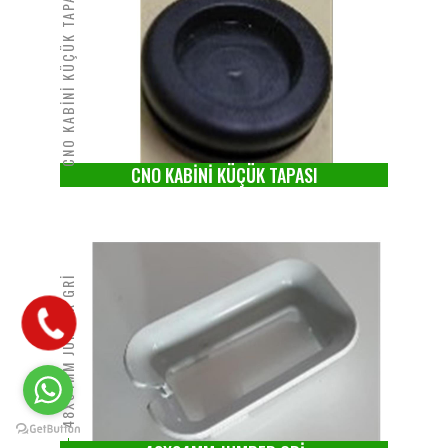
CNO KABİNİ KÜÇÜK TAPASI
CNO KABİNİ KÜÇÜK TAPASI
48X84MM JUMPER GRİ