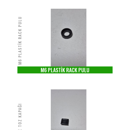
M6 PLASTİK RACK PULU
M6 PLASTİK RACK PULU
KARE TOZ KAPAĞI