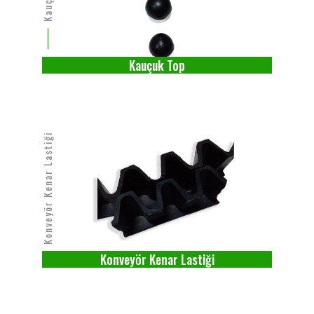
Kauçuk Top
Konveyör Kenar Lastiği
Konveyör Kenar Lastiği